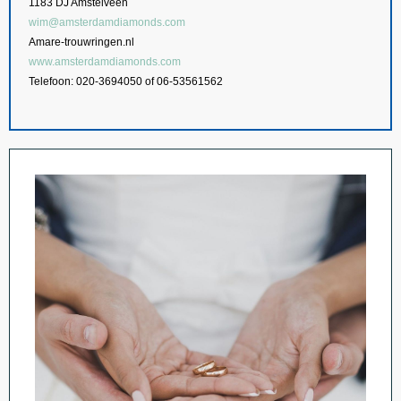
1183 DJ Amstelveen
wim@amsterdamdiamonds.com
Amare-trouwringen.nl
www.amsterdamdiamonds.com
Telefoon: 020-3694050 of 06-53561562