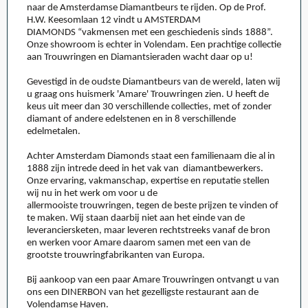
naar de Amsterdamse Diamantbeurs te rijden. Op de Prof.
H.W. Keesomlaan 12 vindt u AMSTERDAM
DIAMONDS “vakmensen met een geschiedenis sinds 1888”.
Onze showroom is echter in Volendam. Een prachtige collectie
aan Trouwringen en Diamantsieraden wacht daar op u!
Gevestigd in de oudste Diamantbeurs van de wereld, laten wij
u graag ons huismerk 'Amare' Trouwringen zien. U heeft de
keus uit meer dan 30 verschillende collecties, met of zonder
diamant of andere edelstenen en in 8 verschillende
edelmetalen.
Achter Amsterdam Diamonds staat een familienaam die al in
1888 zijn intrede deed in het vak van diamantbewerkers.
Onze ervaring, vakmanschap, expertise en reputatie stellen
wij nu in het werk om voor u de
allermooiste trouwringen, tegen de beste prijzen te vinden of
te maken. Wij staan daarbij niet aan het einde van de
leveranciersketen, maar leveren rechtstreeks vanaf de bron
en werken voor Amare daarom samen met een van de
grootste trouwringfabrikanten van Europa.
Bij aankoop van een paar Amare Trouwringen ontvangt u van
ons een DINERBON van het gezelligste restaurant aan de
Volendamse Haven.