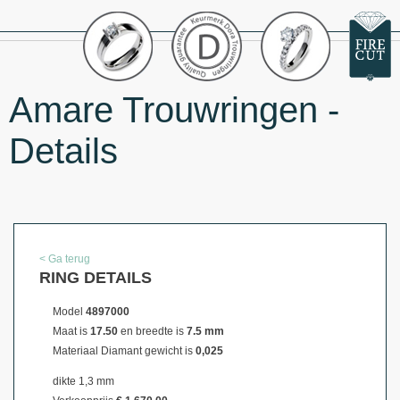
Amare Trouwringen -
Details
< Ga terug
RING DETAILS
Model
4897000
Maat is
17.50
en breedte is
7.5 mm
Materiaal
Diamant gewicht is
0,025
dikte 1,3 mm