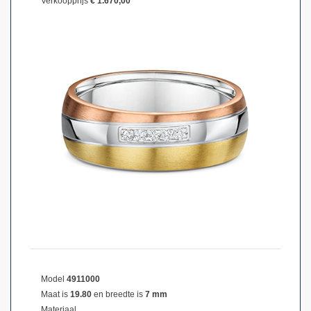
Verkoopprijs
€ 1.670,00
Model
4911000
Maat is
19.80
en breedte is
7 mm
Materiaal