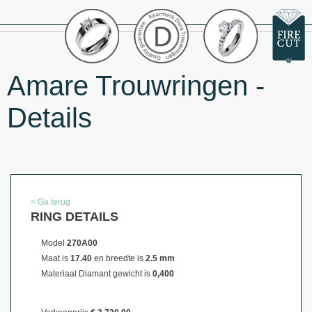
Amare Trouwringen -
Details
< Ga terug
RING DETAILS
Model
270A00
Maat is
17.40
en breedte is
2.5 mm
Materiaal
Diamant gewicht is
0,400