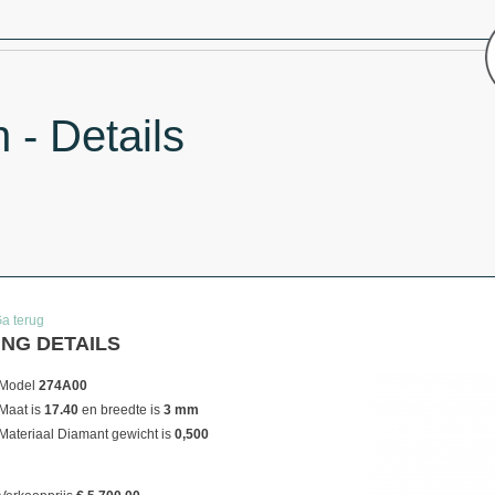
- Details
Ga terug
ING DETAILS
Model
274A00
Maat is
17.40
en breedte is
3 mm
Materiaal
Diamant gewicht is
0,500