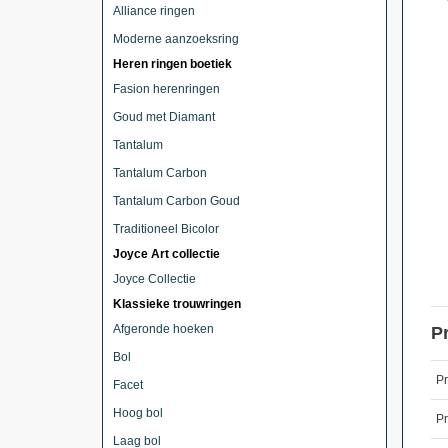
Alliance ringen
Moderne aanzoeksring
Heren ringen boetiek
Fasion herenringen
Goud met Diamant
Tantalum
Tantalum Carbon
Tantalum Carbon Goud
Traditioneel Bicolor
Joyce Art collectie
Joyce Collectie
Klassieke trouwringen
Afgeronde hoeken
P
Bol
P
Facet
Hoog bol
Pr
Laag bol