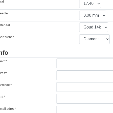
aat
reedte
teriaal
ort stenen
nfo
aam:*
res:*
stcode:*
ad:*
mail adres:*