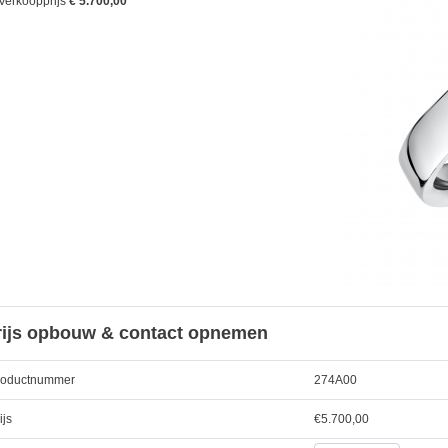
Verkoopprijs
€ 5.700,00
rijs opbouw & contact opnemen
roductnummer
274A00
ijs
€
5.700,00