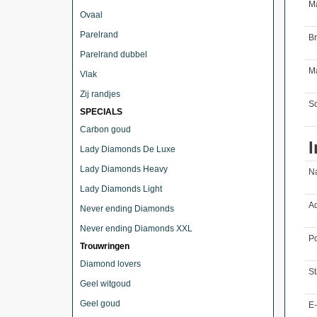
M
Ovaal
Parelrand
B
Parelrand dubbel
Ma
Vlak
Zij randjes
So
SPECIALS
Carbon goud
I
Lady Diamonds De Luxe
Lady Diamonds Heavy
N
Lady Diamonds Light
Ad
Never ending Diamonds
Never ending Diamonds XXL
Po
Trouwringen
Diamond lovers
St
Geel witgoud
Geel goud
E-