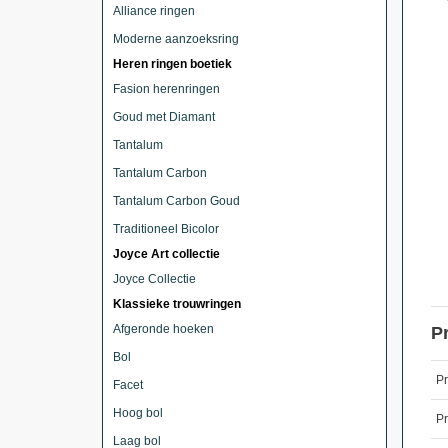
Alliance ringen
Moderne aanzoeksring
Heren ringen boetiek
Fasion herenringen
Goud met Diamant
Tantalum
Tantalum Carbon
Tantalum Carbon Goud
Traditioneel Bicolor
Joyce Art collectie
Joyce Collectie
Klassieke trouwringen
Afgeronde hoeken
P
Bol
P
Facet
Hoog bol
Pr
Laag bol