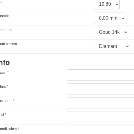
aat
reedte
teriaal
ort stenen
nfo
aam:*
res:*
stcode:*
ad:*
mail adres:*