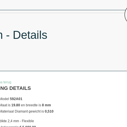
- Details
Ga terug
ING DETAILS
Model
592A01
Maat is
19.80
en breedte is
8 mm
Materiaal
Diamant gewicht is
0,510
dikte 2,4 mm - Flexible