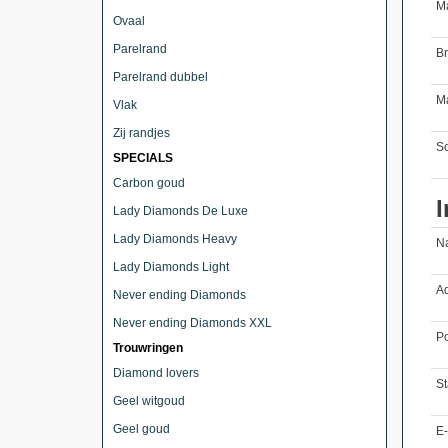
M
Ovaal
Parelrand
B
Parelrand dubbel
Ma
Vlak
Zij randjes
So
SPECIALS
Carbon goud
I
Lady Diamonds De Luxe
Lady Diamonds Heavy
N
Lady Diamonds Light
Ad
Never ending Diamonds
Never ending Diamonds XXL
Po
Trouwringen
Diamond lovers
St
Geel witgoud
Geel goud
E-