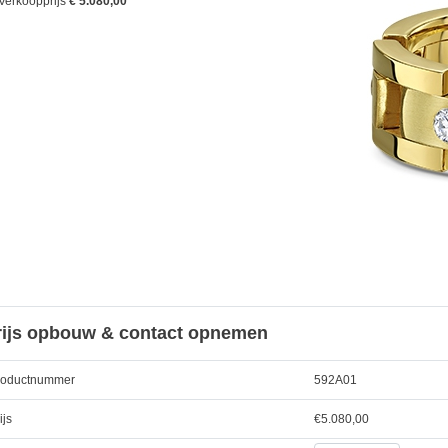
Verkoopprijs
€ 5.080,00
rijs opbouw & contact opnemen
roductnummer
592A01
ijs
€
5.080,00