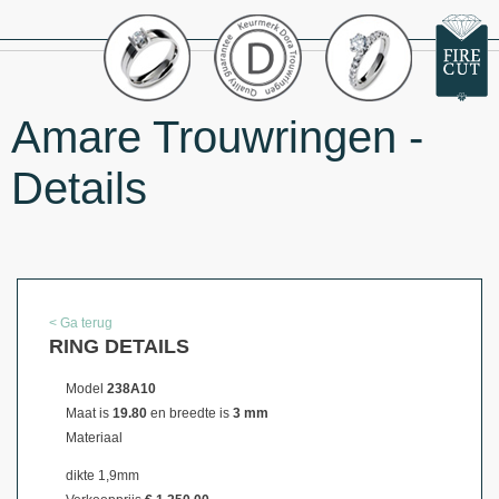
Amare Trouwringen -
Details
< Ga terug
RING DETAILS
Model
238A10
Maat is
19.80
en breedte is
3 mm
Materiaal
dikte 1,9mm