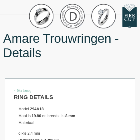
Amare Trouwringen -
Details
< Ga terug
RING DETAILS
Model
294A18
Maat is
19.80
en breedte is
8 mm
Materiaal
dikte 2,4 mm