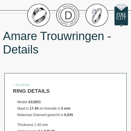
Amare Trouwringen -
Details
< Ga terug
RING DETAILS
Model
431B01
Maat is
17.40
en breedte is
5 mm
Materiaal
Diamant gewicht is
0,045
Thickness 1.40 mm