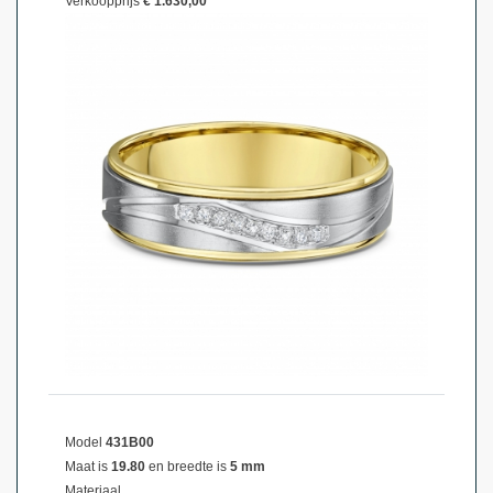
Verkoopprijs
€ 1.630,00
Model
431B00
Maat is
19.80
en breedte is
5 mm
Materiaal